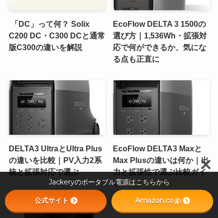
「DC」って何？ Solix
EcoFlow DELTA 3 1500の
C200 DC・C300 DCと通常
選び方｜1,536Wh・拡張対
版C300の違いを解説
応で何ができるか、気にな
る点も正直に
DELTA3 UltraとUltra Plus
EcoFlow DELTA3 Maxと
の違いを比較｜PV入力2系
Max Plusの違いは何か｜出
統と拡張対応で選ぶ
力と拡張性で選ぶ比較ガイ
Jackeryのポータブル電源はこちらから
ド
公式サイト
Amazon.co.jp